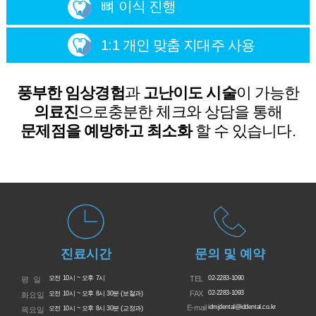
뼈 이식 진행
1:1 개인 맞춤 지대주 사용
풍부한 임상경험
과
고난이도 시술
의료진
으로
문제점을 예방하고 최소화
할 수 있습니다.
진료시간
문의 및 예약
오전 10시 ~ 오후 7시
TEL
02-2283-1090
평 일
FAX
02-2283-1093
오전 10시 ~ 오후 8시 30분 (보철과)
화요일
E-mail
idmjdental@iddental.co.kr
오전 10시 ~ 오후 8시 30분 (교정과)
목요일